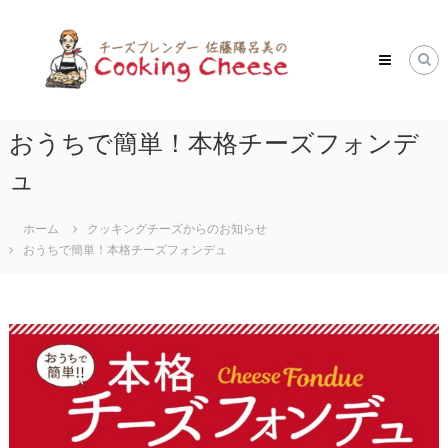
コ
ク
ン
ッ
テ
キ
ン
ツ
ン
へ
グ
ス
おうちで簡単！本格チーズフォンデ
チ
キ
ー
ュ
ッ
ズ
プ
Cooking
ホーム
クッキングチーズからのお知らせ
Cheese
おうちで簡単！本格チーズフォンデュ