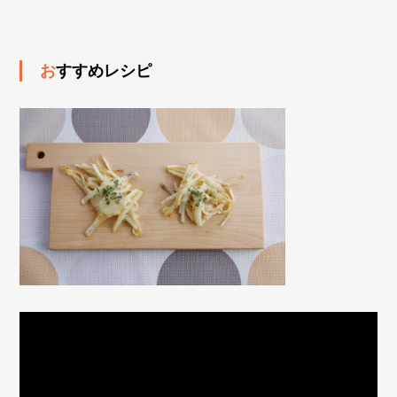
おすすめレシピ
動
画
プ
レ
ー