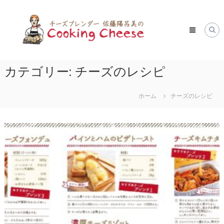
コ
ク
ン
ッ
テ
キ
ン
ツ
ン
へ
グ
ス
カテゴリー:
チーズのレシピ
チ
キ
ー
ッ
ズ
ホーム
チーズのレシピ
プ
Cooking
Cheese