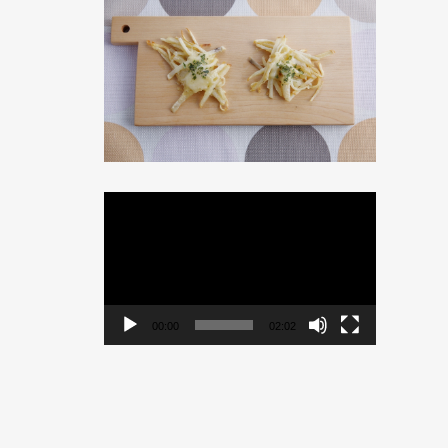
動
画
プ
レ
ー
ヤ
ー
00:00
02:02