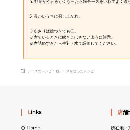
4. 野菜がやわらかくなったら粉チーズをいれてよく
5. 温かいうちに召し上がれ。
※あさりは殻つきでも〇。
※煮ているときに吹きこぼさないように注意。
※煮詰めすぎたら牛乳・水で調整してください。
・
チーズのレシピ
粉チーズを使ったレシピ
Links
店
所在地：東
Home