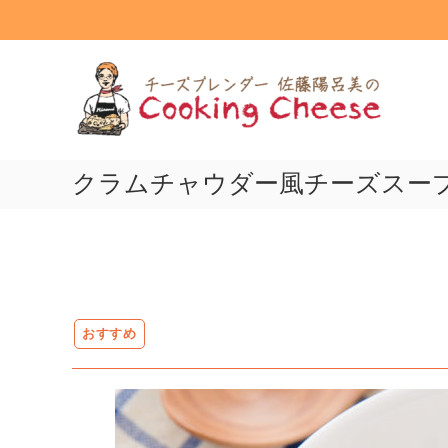
コ
ン
テ
ク
ン
ッ
ツ
キ
へ
ン
ス
グ
キ
ッ
クラムチャウダー風チーズスー
チ
プ
ー
ズ
Cooking
Cheese