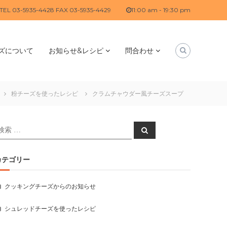
TEL 03-5935-4428 FAX 03-5935-4429
11:00 am - 19:30 pm
ズについて
お知らせ&レシピ
問合わせ
粉チーズを使ったレシピ
クラムチャウダー風チーズスープ
検
検
索
索
対
:
カテゴリー
クッキングチーズからのお知らせ
シュレッドチーズを使ったレシピ