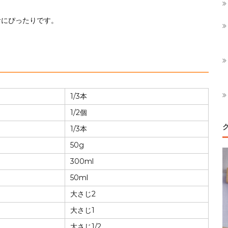
食にぴったりです。
1/3本
1/2個
1/3本
50g
300ml
50ml
大さじ2
大さじ1
大さじ1/2