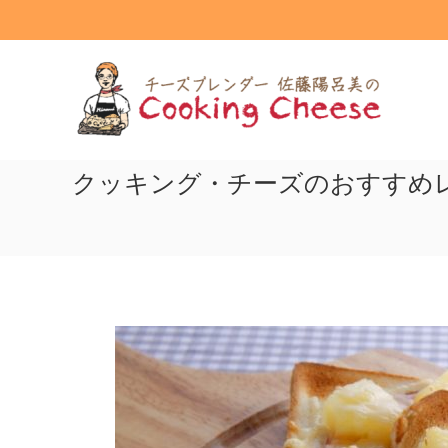
コ
ン
テ
ク
ン
ッ
ツ
キ
へ
ン
ス
グ
キ
ッ
クッキング・チーズのおすすめ
チ
プ
ー
ズ
Cooking
Cheese