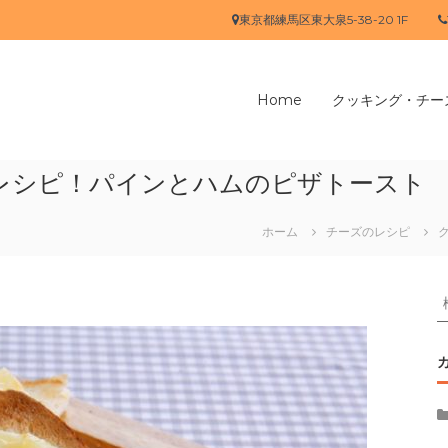
東京都練馬区東大泉5-38-20 1F
Home
クッキング・チー
レシピ！パインとハムのピザトースト
ホーム
チーズのレシピ
象