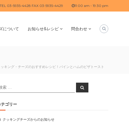
TEL 03-5935-4428 FAX 03-5935-4429
11:00 am - 19:30 pm
ズについて
お知らせ&レシピ
問合わせ
クッキング・チーズのおすすめレシピ！パインとハムのピザトースト
検
検
索
索
対
:
カテゴリー
クッキングチーズからのお知らせ