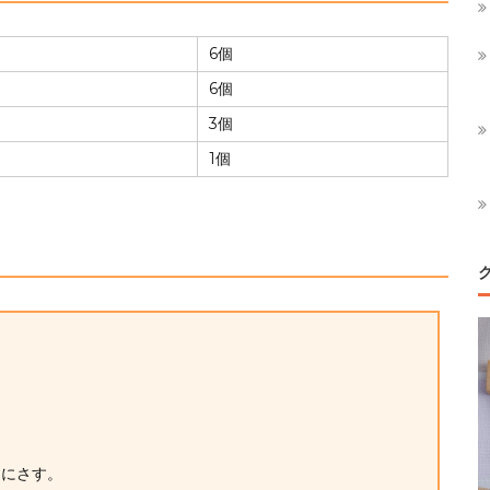
6個
6個
3個
1個
クにさす。