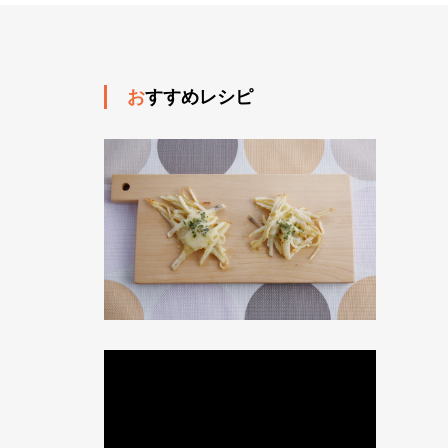
おすすめレシピ
動
画
プ
レ
ー