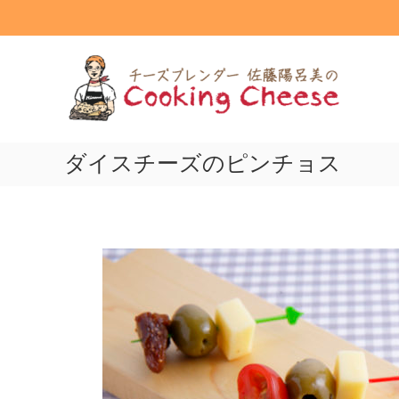
コ
ン
テ
ク
ン
ッ
ツ
キ
へ
ン
ス
グ
キ
ッ
ダイスチーズのピンチョス
チ
プ
ー
ズ
Cooking
Cheese