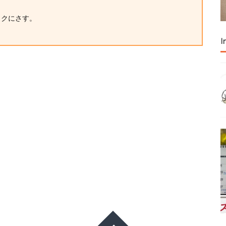
ックにさす。
I