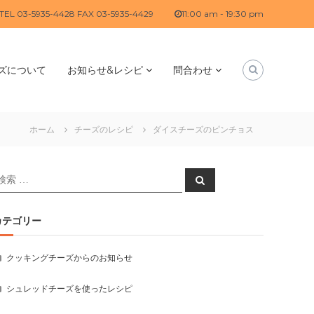
TEL 03-5935-4428 FAX 03-5935-4429
11:00 am - 19:30 pm
ズについて
お知らせ&レシピ
問合わせ
ホーム
チーズのレシピ
ダイスチーズのピンチョス
検
検
索
索
対
:
カテゴリー
クッキングチーズからのお知らせ
シュレッドチーズを使ったレシピ