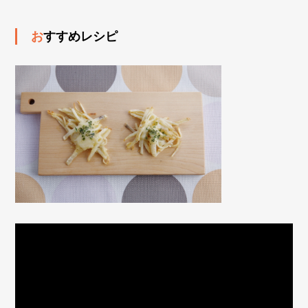
おすすめレシピ
動
画
プ
レ
ー
ヤ