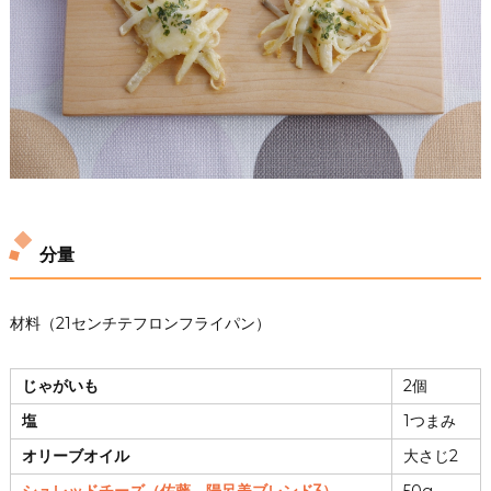
分量
材料（21センチテフロンフライパン）
じゃがいも
2個
塩
1つまみ
オリーブオイル
大さじ2
シュレッドチーズ（佐藤 陽呂美ブレンド3）
50g