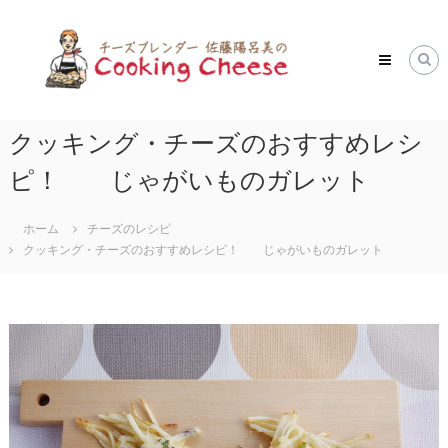
コ
ク
ン
ッ
テ
キ
ン
ツ
ン
へ
グ
ス
クッキング・チーズのおすすめレシ
チ
キ
ー
ピ！ じゃがいものガレット
ッ
ズ
プ
Cooking
ホーム
チーズのレシピ
Cheese
クッキング・チーズのおすすめレシピ！ じゃがいものガレット