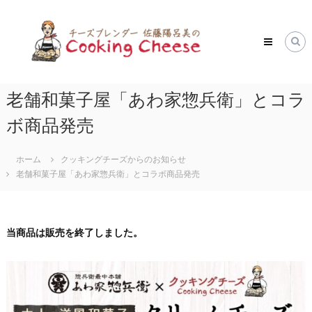
コ
ク
ン
ッ
テ
キ
ン
ツ
ン
へ
グ
ス
老舗和菓子屋「あわ家惣兵衛」とコラ
チ
キ
ー
ボ商品発売
ッ
ズ
プ
Cooking
ホーム
クッキングチーズからのお知らせ
Cheese
老舗和菓子屋「あわ家惣兵衛」とコラボ商品発売
当商品は販売を終了しました。