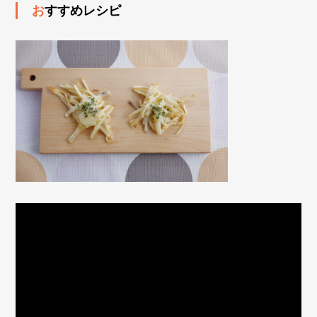
おすすめレシピ
動
画
プ
レ
ー
ヤ
ー