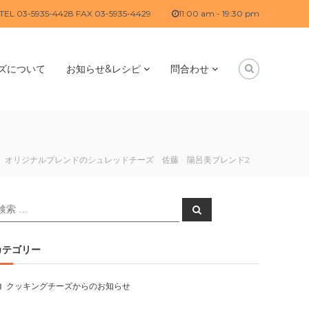
TEL 03-5935-4428 FAX 03-5935-4429
11:00 am - 19:30 pm
ズについて
お知らせ&レシピ
問合わせ
オリジナルブレンドのシュレッドチーズ 佐藤 陽呂美ブレンド2
検
検
索
索
対
:
カテゴリー
クッキングチーズからのお知らせ