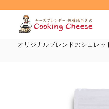
コ
ン
テ
ク
ン
ッ
ツ
キ
へ
ン
ス
グ
キ
ッ
オリジナルブレンドのシュレッ
チ
プ
ー
ズ
Cooking
Cheese